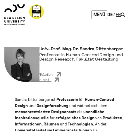
Zum
Zur
Zur
Seitenbereiche:
Logo
Inhalt
Hauptnavigation
Footernavigation
NDU
Such
DE
EN
MENÜ
verlinkt
zur
Startseite
Univ.-Prof. Mag. Dr. Sandra Dittenberger
Professorin Human-Centred Design und
Design Research, Fakultät Gestaltung
Telefon
E-Mail
Professorin
Human-Centred
Sandra Dittenberger ist
für
Design
Designforschung
und
und widmet sich dem
menschzentrierten Designansatz
unendliche
als
Inspirationsquelle
erfolgreiches Design
Produkten,
für
von
Informationen, Räumen
Technologien.
und
An der
Universität leitet
Lehrveranstaltungen
sie
zu