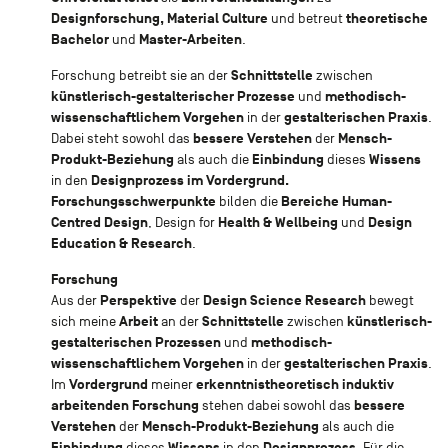
Designforschung, Material Culture
theoretische
und betreut
Bachelor
Master-Arbeiten
und
.
Schnittstelle
Forschung betreibt sie an der
zwischen
künstlerisch-gestalterischer Prozesse
methodisch-
und
wissenschaftlichem Vorgehen
gestalterischen Praxis
in der
.
bessere Verstehen
Mensch-
Dabei steht sowohl das
der
Produkt-Beziehung
Einbindung
Wissens
als auch die
dieses
Designprozess im Vordergrund.
in den
Forschungsschwerpunkte
Bereiche Human-
bilden die
Centred Design
Health & Wellbeing
Design
, Design for
und
Education & Research
.
Forschung
Perspektive
Design Science Research
Aus der
der
bewegt
Arbeit
Schnittstelle
künstlerisch-
sich meine
an der
zwischen
gestalterischen Prozessen
methodisch-
und
wissenschaftlichem Vorgehen
gestalterischen Praxis
in der
.
Vordergrund
erkenntnistheoretisch induktiv
Im
meiner
arbeitenden Forschung
bessere
stehen dabei sowohl das
Verstehen
Mensch-Produkt-Beziehung
der
als auch die
Einbindung
Wissens
Designprozess.
dieses
in den
Für die