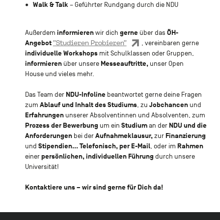
Walk & Talk
– Geführter Rundgang durch die NDU
informieren
gerne
ÖH-
Außerdem
wir dich
über das
Angebot
"Studieren Probieren"
, vereinbaren gerne
individuelle Workshops
mit Schulklassen oder Gruppen,
informieren
Messeauftritte,
über unsere
unser Open
House und vieles mehr.
NDU-Infoline
Das Team der
beantwortet gerne deine Fragen
Ablauf und Inhalt des Studiums
Jobchancen
zum
, zu
und
Erfahrungen
unserer Absolventinnen und Absolventen, zum
Prozess der Bewerbung
Studium
NDU und die
um ein
an der
Anforderungen
Aufnahmeklausur,
Finanzierung
bei der
zur
Stipendien... Telefonisch, per E-Mail
Rahmen
und
, oder im
persönlichen, individuellen Führung
einer
durch unsere
Universität!
Kontaktiere uns – wir sind gerne für Dich da!