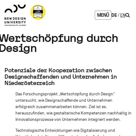
Zum
Zur
Zur
Seitenbereiche:
Logo
Inhalt
Hauptnavigation
Footernavigation
NDU
Such
DE
EN
MENÜ
verlinkt
zur
Startseite
Wertschöpfung durch
Design
Potenziale der Kooperation zwischen
Designschaffenden und Unternehmen in
Niederösterreich
Das Forschungsprojekt „Wertschöpfung durch Design“
untersucht, wie Designschaffende und Unternehmen
erfolgreich zusammenarbeiten können. Ziel ist es,
herauszufinden, wie gestalterische Kompetenzen nachhaltig in
Innovationsprozesse von Unternehmen integriert werden.
Technologische Entwicklungen wie Digitalisierung und