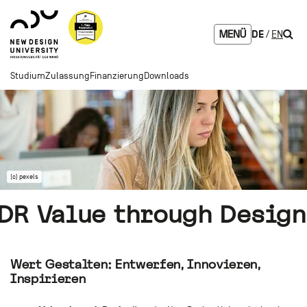
Zum
Zur
Zur
Seitenbereiche:
Logo
Inhalt
Hauptnavigation
Footernavigation
NDU
Such
DE
EN
MENÜ
verlinkt
zur
Startseite
Studium
Zulassung
Finanzierung
Downloads
(c) pexels
DR Value through Design
Wert Gestalten: Entwerfen, Innovieren,
Inspirieren