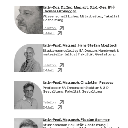
Univ.-Doz. Dr.Ing. Mag.art. Dipl.-Des. (FH)
Thomas Gronegger
Wissenschaftlicher Mitarbeiter, Fakultät
Gestaltung
Telefon
E-Mail
Univ.-Prof. Mag.art. Hans Stefan Moritsch
Studiengangsleiter BA Design, Handwerk &
materielle Kultur | Fakultät Gestaltung
Telefon
E-Mail
Univ.-Prof. Mag.arch. Christian Prasser
Professor BA Innenarchitektur & 3 D
Gestaltung, Fakultät Gestaltung
Telefon
E-Mail
Univ.-Prof. Mag.arch. Florian Sammer
Studiendekan Fakultät Gestaltung |