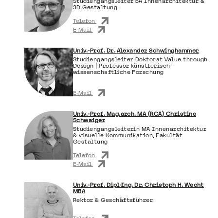
Studiengangsleiter BA Innenarchitektur &
3D Gestaltung
Telefon
E-Mail
Univ.-Prof. Dr. Alexander Schwinghammer
Studiengangsleiter Doktorat Value through
Design | Professor künstlerisch-
wissenschaftliche Forschung
E-Mail
Univ.-Prof. Mag.arch. MA (RCA) Christine
Schwaiger
Studiengangsleiterin MA Innenarchitektur
& visuelle Kommunikation, Fakultät
Gestaltung
Telefon
E-Mail
Univ.-Prof. Dipl-Ing. Dr. Christoph H. Wecht
MBA
Rektor & Geschäftsführer