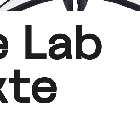
e Lab
kte