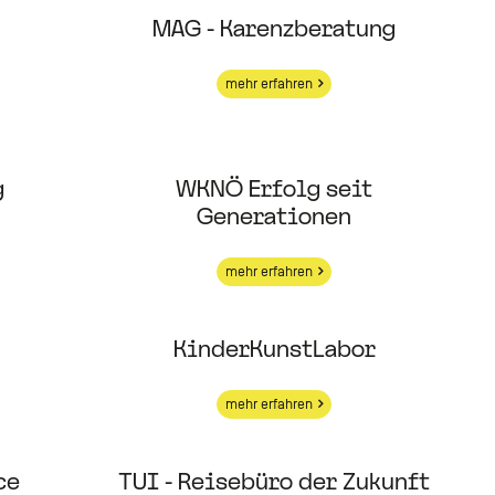
MAG - Karenzberatung
mehr erfahren
g
WKNÖ Erfolg seit
Generationen
mehr erfahren
KinderKunstLabor
mehr erfahren
ce
TUI - Reisebüro der Zukunft