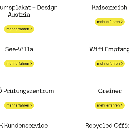
umsplakat – Design
Kaiserreich
Austria
mehr erfahren
mehr erfahren
See-Villa
Wifi Empfan
mehr erfahren
mehr erfahren
 Prüfungszentrum
Greiner
mehr erfahren
mehr erfahren
K Kundenservice
Recycled Offi