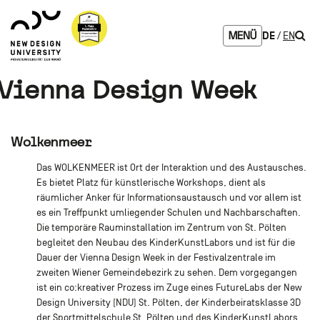
Zum
Zur
Zur
Seitenbereiche:
Logo
Inhalt
Hauptnavigation
Footernavigation
NDU
Such
DE
EN
MENÜ
verlinkt
zur
Startseite
Vienna Design Week
Wolkenmeer
Das WOLKENMEER ist Ort der Interaktion und des Austausches.
Es bietet Platz für künstlerische Workshops, dient als
räumlicher Anker für Informationsaustausch und vor allem ist
es ein Treffpunkt umliegender Schulen und Nachbarschaften.
Die temporäre Rauminstallation im Zentrum von St. Pölten
begleitet den Neubau des KinderKunstLabors und ist für die
Dauer der Vienna Design Week in der Festivalzentrale im
zweiten Wiener Gemeindebezirk zu sehen. Dem vorgegangen
ist ein co:kreativer Prozess im Zuge eines FutureLabs der New
Design University (NDU) St. Pölten, der Kinderbeiratsklasse 3D
der Sportmittelschule St. Pölten und des KinderKunstLabors.