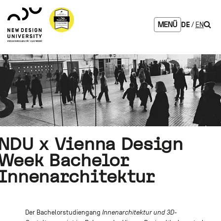
Zum
Zur
Zur
Seitenbereiche:
Logo
Inhalt
Hauptnavigation
Footernavigation
NDU
Such
DE
EN
MENÜ
verlinkt
zur
Startseite
NDU x Vienna Design
Week Bachelor
Innenarchitektur
Der Bachelorstudiengang
Innenarchitektur und 3D-