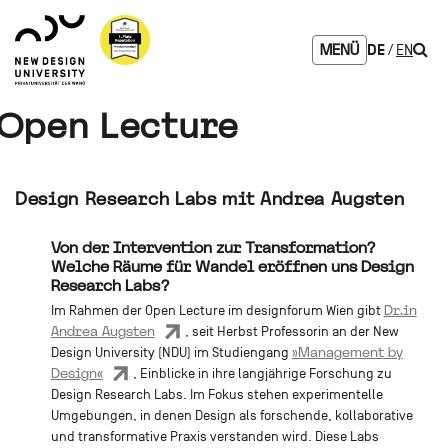
Zum
Zur
Zur
Seitenbereiche:
Logo
Inhalt
Hauptnavigation
Footernavigation
NDU
Such
DE
EN
MENÜ
verlinkt
zur
Startseite
Open Lecture
Design Research Labs mit Andrea Augsten
Von der Intervention zur Transformation?
Welche Räume für Wandel eröffnen uns Design
Research Labs?
Dr.in
Im Rahmen der Open Lecture im designforum Wien gibt
Andrea Augsten
, seit Herbst Professorin an der New
»Management by
Design University (NDU) im Studiengang
Design«
, Einblicke in ihre langjährige Forschung zu
Design Research Labs. Im Fokus stehen experimentelle
Umgebungen, in denen Design als forschende, kollaborative
und transformative Praxis verstanden wird. Diese Labs