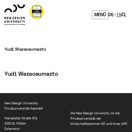
Zum
Zur
Zur
Seitenbereiche:
Logo
Inhalt
Hauptnavigation
Footernavigation
NDU
Such
DE
EN
MENÜ
verlinkt
zur
Startseite
Yudi Warsosumarto
Yudi Warsosumarto
New Design University
Privatuniversität GesmbH
Die New Design University ist die
Mariazeller Straße 97a
Privatuniversität der
3100 St. Pölten
Wirtschaftskammer NÖ und ihres WIFI
Österreich