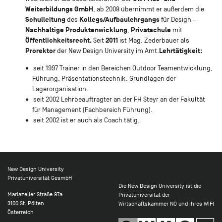
Weiterbildungs GmbH
, ab 2008 übernimmt er außerdem die
Schulleitung
Kollegs/Aufbaulehrgangs
des
für Design –
Nachhaltige Produktenwicklung
Privatschule
,
mit
Öffentlichkeitsrecht.
2011
Seit
ist Mag. Zederbauer als
Prorektor
Lehrtätigkeit:
der New Design University im Amt.
seit 1997 Trainer in den Bereichen Outdoor Teamentwicklung,
Führung, Präsentationstechnik, Grundlagen der
Lagerorganisation.
seit 2002 Lehrbeauftragter an der FH Steyr an der Fakultät
für Management (Fachbereich Führung).
seit 2002 ist er auch als Coach tätig.
New Design University
Privatuniversität GesmbH
Die New Design University ist die
Mariazeller Straße 97a
Privatuniversität der
3100 St. Pölten
Wirtschaftskammer NÖ und ihres WIFI
Österreich