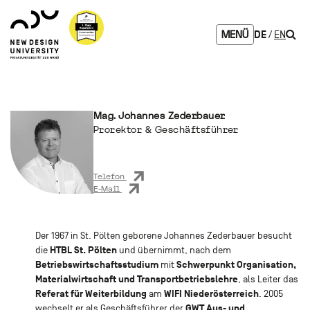
Zum
Zur
Zur
Seitenbereiche:
Logo
Inhalt
Hauptnavigation
Footernavigation
NDU
Such
DE
EN
MENÜ
verlinkt
zur
Startseite
Mag. Johannes Zederbauer
Prorektor & Geschäftsführer
Telefon
E-Mail
Der 1967 in St. Pölten geborene Johannes Zederbauer besucht
HTBL St. Pölten
die
und übernimmt, nach dem
Betriebswirtschaftsstudium
Schwerpunkt Organisation,
mit
Materialwirtschaft und Transportbetriebslehre
, als Leiter das
Referat für Weiterbildung
WIFI Niederösterreich
am
. 2005
GWT Aus- und
wechselt er als Geschäftsführer der