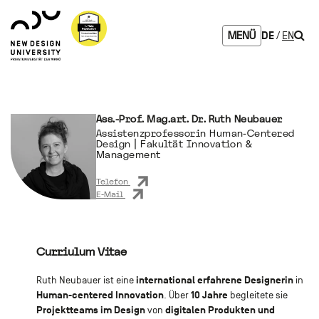
Zum
Zur
Zur
Seitenbereiche:
Logo
Inhalt
Hauptnavigation
Footernavigation
NDU
Such
DE
EN
MENÜ
verlinkt
zur
Startseite
Ass.-Prof. Mag.art. Dr. Ruth Neubauer
Assistenzprofessorin Human-Centered
Design | Fakultät Innovation &
Management
Telefon
E-Mail
Curriulum Vitae
international erfahrene Designerin
Ruth Neubauer ist eine
in
Human-centered Innovation
10 Jahre
. Über
begleitete sie
Projektteams im Design
digitalen Produkten und
von