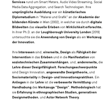
Services
rund um Smart Meters, Audio Video Streaming, Social
Media Data Aggregation, und Search Technologien. Ihre
ursprüngliche Ausbildung
künstlerisches
war ein
Diplomstudium
Akademie der
in "Malerei und Grafik" an der
bildenden Künste
digitale
in Wien (2002), in welcher sie durch
Bildwelten
visuelle Erleben
Wirklichkeit erforschte.
das
von
Loughborough University London
In ihrer Ph.D. an der
[2019]
Anwendung von Design
Werkzeug
untersuchte sie die
als ein
der Innovation
.
Interessen
einerseits, Design
Fähigkeit der
Ihre
sind,
als
Intervention
Erleben
Manifestation
in das
und in die
von
soziotechnischen Zusammenhängen
andererseits,
, und,
die
Lehre dieser Designfähigkeit
Forschungsschwerpunkte
.
angewandte Designtheorie,
sind Design Innovation,
und
Sociomateriality
Design- und Innovationspraktiken
in
. Ein
Anliegen
Lehre
verbesserte Vermittlung
in der
ist die
und
Handhabung
Werkzeugs "Design"
Methodologisch
des
.
hat
Erfahrung in ethnographischen Studien, generativen
sie
Designmethoden
Actor Network Theory
, und
.