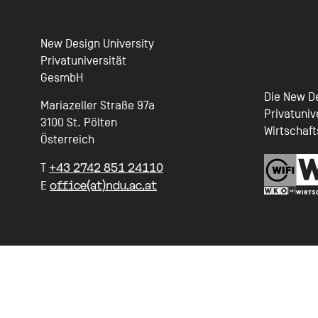
New Design University
Privatuniversität
GesmbH
Die New De
Mariazeller Straße 97a
Privatuniv
3100 St. Pölten
Wirtschaf
Österreich
+43 2742 851 24110
T
office(at)ndu.ac.at
E