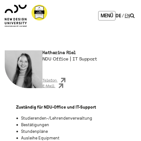
Zum
Zur
Zur
Seitenbereiche:
Logo
Inhalt
Hauptnavigation
Footernavigation
NDU
Such
DE
EN
MENÜ
verlinkt
zur
Startseite
Katharina Riel
NDU Office | IT Support
Telefon
E-Mail
Zuständig für NDU-Office und IT-Support
Studierenden-/Lehrendenverwaltung
Bestätigungen
Stundenpläne
Ausleihe Equipment