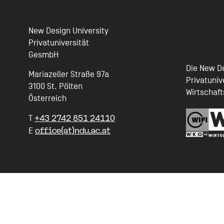
New Design University
Privatuniversität
GesmbH
Die New De
Mariazeller Straße 97a
Privatuniv
3100 St. Pölten
Wirtschaf
Österreich
+43 2742 851 24110
T
office(at)ndu.ac.at
E