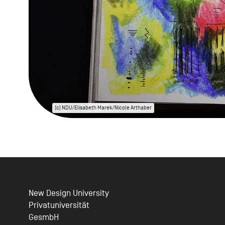
(c) NDU/Elisabeth Marek/Nicole Arthaber
New Design University
Privatuniversität
GesmbH