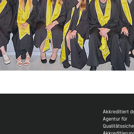
Akkreditiert 
Agentur für
Qualitätssich
Akkreditierun