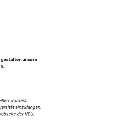
r gestalten unsere
en.
ellen würdest.
ersität einzufangen.
Webseite der NDU.