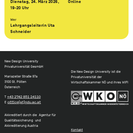
Dienstag, 24. März 2026,
Online
19-20 Uhr
Wer
Lehrgangsleiterin Uta
Schneider
New Design University
Privatuniversität GesmbH
Die New Design University ist die
Mariazeller Straße 97a
Privatuniversität der
3100 St. Pölten
Wirtschaftskammer NÖ und ihres WIFI
Österreich
T
+43 2742 851 24110
E
office(at)ndu.ac.at
Akkreditiert durch die Agentur für
Qualitätssicherung und
Akkreditierung Austria
Kontakt