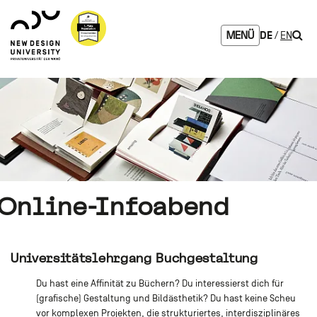
Zum
Zur
Zur
Seitenbereiche:
Logo
Inhalt
Hauptnavigation
Footernavigation
NDU
Such
DE
EN
MENÜ
verlinkt
zur
Startseite
Online-Infoabend
Universitätslehrgang Buchgestaltung
Du hast eine Affinität zu Büchern? Du interessierst dich für
(grafische) Gestaltung und Bildästhetik? Du hast keine Scheu
vor komplexen Projekten, die strukturiertes, interdisziplinäres