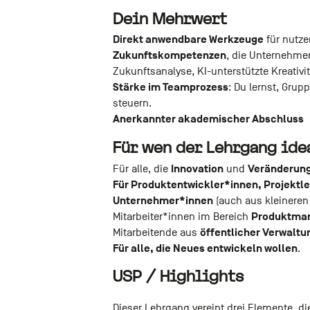
Dein Mehrwert
Direkt anwendbare Werkzeuge
für nutze
Zukunftskompetenzen
, die Unternehme
Zukunftsanalyse, KI-unterstützte Kreativit
Stärke im Teamprozess
: Du lernst, Grup
steuern.
Anerkannter akademischer Abschluss
Für wen der Lehrgang idea
Innovation
Veränderun
Für alle, die
und
Für Produktentwickler*innen, Projektl
Unternehmer*innen
(auch aus kleineren
Produktman
Mitarbeiter*innen im Bereich
öffentlicher Verwaltu
Mitarbeitende aus
Für alle, die Neues entwickeln wollen
.
USP / Highlights
Dieser Lehrgang vereint drei Elemente, d