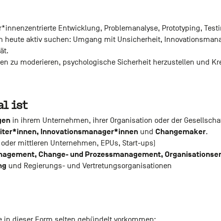
r*innenzentrierte Entwicklung, Problemanalyse, Prototyping, Testin
n heute aktiv suchen: Umgang mit Unsicherheit, Innovationsman
ät.
pen zu moderieren, psychologische Sicherheit herzustellen und Kr
l ist
gen
in ihrem Unternehmen, ihrer Organisation oder der Gesellscha
eiter*innen, Innovationsmanager*innen
Changemaker
und
.
 oder mittleren Unternehmen, EPUs, Start-ups)
agement, Change- und Prozessmanagement, Organisationse
ng
und Regierungs- und Vertretungsorganisationen
ie in dieser Form selten gebündelt vorkommen: