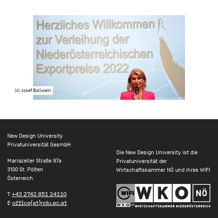
(c) Josef Bollwein
New Design University
Privatuniversität GesmbH
Die New Design University ist die
Mariazeller Straße 97a
Privatuniversität der
3100 St. Pölten
Wirtschaftskammer NÖ und ihres WIFI
Österreich
T
+43 2742 851 24110
E
office(at)ndu.ac.at