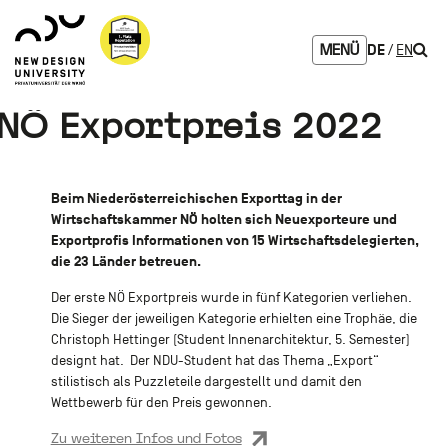
Zum
Zur
Zur
Seitenbereiche:
Logo
Inhalt
Hauptnavigation
Footernavigation
NDU
Such
DE
EN
MENÜ
verlinkt
zur
Startseite
NÖ Exportpreis 2022
Beim Niederösterreichischen Exporttag in der
Wirtschaftskammer NÖ holten sich Neuexporteure und
Exportprofis Informationen von 15 Wirtschaftsdelegierten,
die 23 Länder betreuen.
Der erste NÖ Exportpreis wurde in fünf Kategorien verliehen.
Die Sieger der jeweiligen Kategorie erhielten eine Trophäe, die
Christoph Hettinger (Student Innenarchitektur, 5. Semester)
designt hat. Der NDU-Student hat das Thema „Export“
stilistisch als Puzzleteile dargestellt und damit den
Wettbewerb für den Preis gewonnen.
Zu weiteren Infos und Fotos