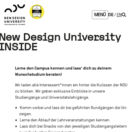
Zum
Zur
Zur
Seitenbereiche:
Logo
Inhalt
Hauptnavigation
Footernavigation
NDU
Such
DE
EN
MENÜ
verlinkt
zur
Startseite
New Design University
INSIDE
Lerne den Campus kennen und lass‘ dich zu deinem
Wunschstudium beraten!
Wir laden alle Interessent*innen ein hinter die Kulissen der NDU
zu blicken. Wir geben exklusive Einblicke in unsere
Studiengänge und Universitätslehrgänge.
Komm vorbei und lass dir bei geführten Rundgängen die Uni
zeigen.
Lerne den Ablauf der Lehrveranstaltungen kennen.
Lass dich bei Snacks von den jeweiligen Studiengangsleitern