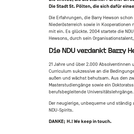
Die Stadt St. Pölten, die sich dafür eins
Die Erfahrungen, die Barry Hewson schon 
Niederösterreich sowie in Kooperationen
mit ein. Es glückte. 2004 startete die ND
Hewsons, durch sein Organisationstalent,
Die NDU verdankt Barry H
21 Jahre und über 2.000 Absolventinnen un
Curriculum sukzessive an die Bedingung
außen und wächst behutsam. Aus den zwe
Masterstudiengänge sowie ein Doktoratss
berufsbegleitende Universitätslehrgänge.
Der neugierige, unbequeme und ständig a
NDU-Spirits.
DANKE; H.! We keep in touch.