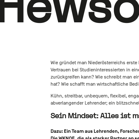
Hews
Wie gründet man Niederösterreichs erste Pr
Vertrauen bei Studieninteressierten in e
zurückgreifen kann? Wie schreibt man e
hat? Wie schafft man wirtschaftliche Be
Kühn, streitbar, unbequem, flexibel, engag
abverlangender Lehrender; ein blitzschnel
Sein Mindset: Alles ist m
Dazu: Ein Team aus Lehrenden, Forsche
Die WKNOE, die als starker Partner an s