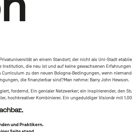
on
ivatuniversität an einem Standort; der nicht als Uni-Stadt etablie
ine Institution, die neu ist und auf keine gewachsenen Erfahrunge
in Curriculum zu den neuen Bologna-Bedingungen, wenn niemand
dingungen, die finanzierbar sind?Man nehme: Barry John Hewson.
iert, fordernd. Ein genialer Netzwerker; ein inspirierender, den St
ler, hochkreativer Kombinierer. Ein ungeduldiger Visionär mit 1.00
achbar.
nden und Praktikern.
einer Seite stand.