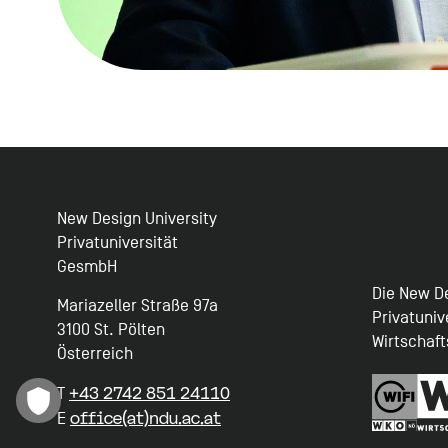
New Design University
Privatuniversität
GesmbH
Die New De
Mariazeller Straße 97a
Privatuniv
3100 St. Pölten
Wirtschaf
Österreich
+43 2742 851 24110
T
office(at)ndu.ac.at
E