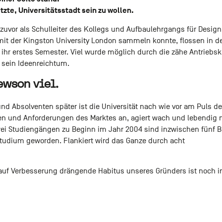
etzte, Universitätsstadt sein zu wollen.
zuvor als Schulleiter des Kollegs und Aufbaulehrgangs für Desig
 mit der Kingston University London sammeln konnte, flossen in 
U ihr erstes Semester. Viel wurde möglich durch die zähe Antriebsk
 sein Ideenreichtum.
ewson viel.
d Absolventen später ist die Universität nach wie vor am Puls der
en und Anforderungen des Marktes an, agiert wach und lebendig
i Studiengängen zu Beginn im Jahr 2004 sind inzwischen fünf B
tudium geworden. Flankiert wird das Ganze durch acht
uf Verbesserung drängende Habitus unseres Gründers ist noch i