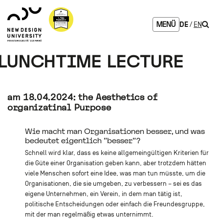
Zum
Zur
Zur
Seitenbereiche:
Logo
Inhalt
Hauptnavigation
Footernavigation
NDU
Such
DE
EN
MENÜ
verlinkt
zur
Startseite
LUNCHTIME LECTURE
am 18.04.2024: the Aesthetics of
organizatinal Purpose
Wie macht man Organisationen besser, und was
bedeutet eigentlich "besser"?
Schnell wird klar, dass es keine allgemeingültigen Kriterien für
die Güte einer Organisation geben kann, aber trotzdem hätten
viele Menschen sofort eine Idee, was man tun müsste, um die
Organisationen, die sie umgeben, zu verbessern – sei es das
eigene Unternehmen, ein Verein, in dem man tätig ist,
politische Entscheidungen oder einfach die Freundesgruppe,
mit der man regelmäßig etwas unternimmt.