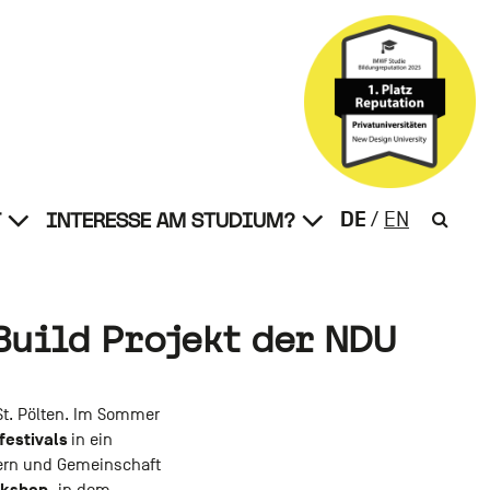
DE
T
INTERESSE AM STUDIUM?
EN
Untermenü
Untermenü
von
von
Suche
Universität
Interesse
öffnen
am
Studium?
öffnen
Build Projekt der NDU
 St. Pölten. Im Sommer
festivals
in ein
dern und Gemeinschaft