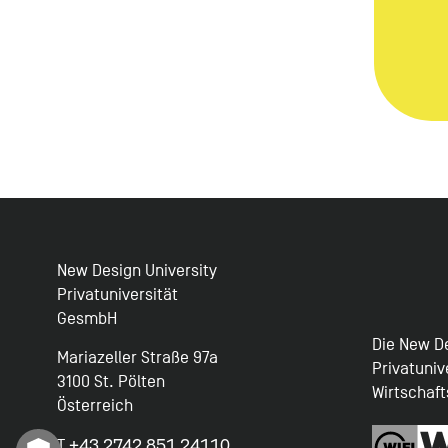
New Design University
Privatuniversität
GesmbH
Die New De
Mariazeller Straße 97a
Privatuniv
3100 St. Pölten
Wirtschaf
Österreich
+43 2742 851 24110
T