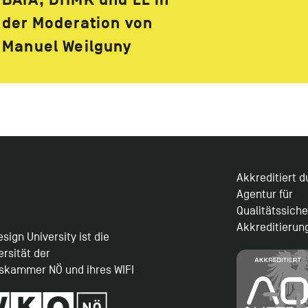
BAIA, DHMK und EE in
der Moderation von
Manuel Weilguny
Akkreditiert 
Agentur für
Qualitätssich
Akkreditierun
sign University ist die
ersität der
tskammer NÖ und ihres WIFI