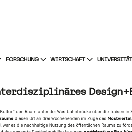
FORSCHUNG
WIRTSCHAFT
UNIVERSITÄ
termenü
Untermenü
Untermenü
n
von
von
udium
Forschung
Wirtschaft
fnen
öffnen
öffnen
nterdisziplinäres Design+
nd Kultur“ den Raum unter der Westbahnbrücke über die Traisen in
]räume
Mostviertel
diesen Ort an drei Wochenenden im Zuge des
l war es die nachhaltige Nutzung des öffentlichen Raums zu för