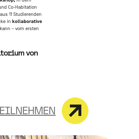
rkshop,
in dem
und Co-Habitation
aus 11 Studierenden
kollaborative
cke in
n kann – vom ersten
torium von
TEILNEHMEN