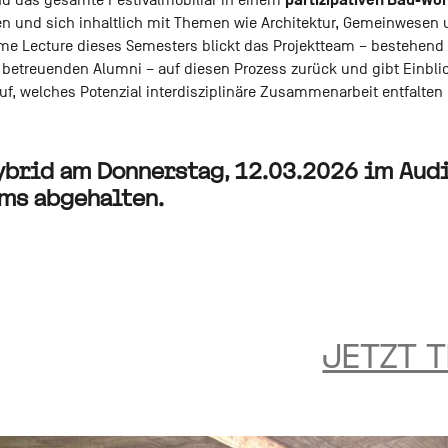
partizipativen Bau-Wo
nd das gesamte Festivalmobiliar in einem
 und sich inhaltlich mit Themen wie Architektur, Gemeinwesen 
me Lecture dieses Semesters blickt das Projektteam – bestehend 
 betreuenden Alumni – auf diesen Prozess zurück und gibt Einbli
auf, welches Potenzial interdisziplinäre Zusammenarbeit entfalte
hybrid
am Donnerstag, 12.03.2026
im Audi
ams abgehalten.
JETZT 