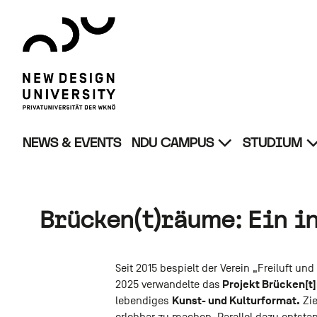
Zum
Zur
Zur
Seitenbereiche:
Inhalt
Hauptnavigation
Footernavigation
Logo
NDU
verlinkt
zur
Startseite
NEWS & EVENTS
NDU CAMPUS
STUDIUM
Untermenü
Un
von
vo
NDU
St
Campus
öf
öffnen
Brücken(t)räume: Ein i
Seit 2015 bespielt der Verein „Freiluft u
Projekt Brücken[t
2025 verwandelte das
Kunst- und Kulturformat.
lebendiges
Zie