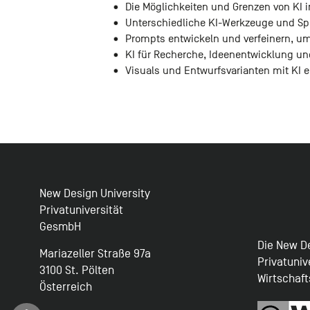
Die Möglichkeiten und Grenzen von KI 
Unterschiedliche KI-Werkzeuge und S
Prompts entwickeln und verfeinern, u
KI für Recherche, Ideenentwicklung un
Visuals und Entwurfsvarianten mit KI e
New Design University
Privatuniversität
GesmbH
Die New De
Mariazeller Straße 97a
Privatuniv
3100 St. Pölten
Wirtschaf
Österreich