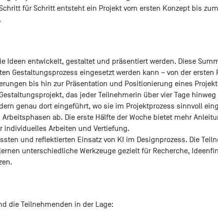
chritt für Schritt entsteht ein Projekt vom ersten Konzept bis zum
.
wie Ideen entwickelt, gestaltet und präsentiert werden. Diese Summ
ten Gestaltungsprozess eingesetzt werden kann – von der ersten 
rungen bis hin zur Präsentation und Positionierung eines Projekt
 Gestaltungsprojekt, das jeder Teilnehmerin über vier Tage hinweg
ondern genau dort eingeführt, wo sie im Projektprozess sinnvoll ei
n Arbeitsphasen ab. Die erste Hälfte der Woche bietet mehr Anle
 individuelles Arbeiten und Vertiefung.
sten und reflektierten Einsatz von KI im Designprozess. Die Tei
ernen unterschiedliche Werkzeuge gezielt für Recherche, Ideenfin
zen.
d die Teilnehmenden in der Lage: