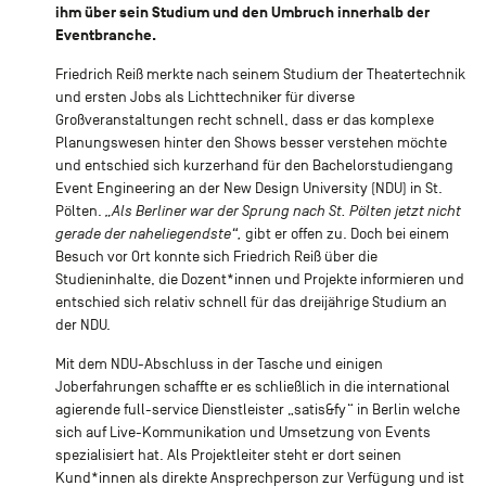
ihm über sein Studium und den Umbruch innerhalb der
Eventbranche.
Friedrich Reiß merkte nach seinem Studium der Theatertechnik
und ersten Jobs als Lichttechniker für diverse
Großveranstaltungen recht schnell, dass er das komplexe
Planungswesen hinter den Shows besser verstehen möchte
und entschied sich kurzerhand für den Bachelorstudiengang
Event Engineering an der New Design University (NDU) in St.
Pölten.
„Als Berliner war der Sprung nach St. Pölten jetzt nicht
gerade der naheliegendste“,
gibt er offen zu. Doch bei einem
Besuch vor Ort konnte sich Friedrich Reiß über die
Studieninhalte, die Dozent*innen und Projekte informieren und
entschied sich relativ schnell für das dreijährige Studium an
der NDU.
Mit dem NDU-Abschluss in der Tasche und einigen
Joberfahrungen schaffte er es schließlich in die international
agierende full-service Dienstleister „satis&fy“ in Berlin welche
sich auf Live-Kommunikation und Umsetzung von Events
spezialisiert hat. Als Projektleiter steht er dort seinen
Kund*innen als direkte Ansprechperson zur Verfügung und ist