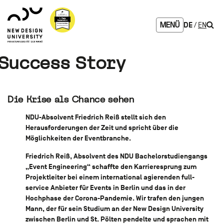
Zum
Zur
Zur
Seitenbereiche:
Logo
Inhalt
Hauptnavigation
Footernavigation
NDU
Such
DE
EN
MENÜ
verlinkt
zur
Startseite
Success Story
Die Krise als Chance sehen
NDU-Absolvent Friedrich Reiß stellt sich den
Herausforderungen der Zeit und spricht über die
Möglichkeiten der Eventbranche.
Friedrich Reiß, Absolvent des NDU Bachelorstudiengangs
„Event Engineering“ schaffte den Karrieresprung zum
Projektleiter bei einem international agierenden full-
service Anbieter für Events in Berlin und das in der
Hochphase der Corona-Pandemie. Wir trafen den jungen
Mann, der für sein Studium an der New Design University
zwischen Berlin und St. Pölten pendelte und sprachen mit